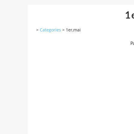
1
>
Categories
>
1er,mai
Pa