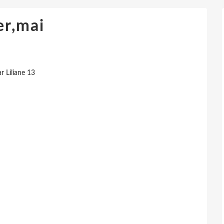
er,mai
r Liliane 13