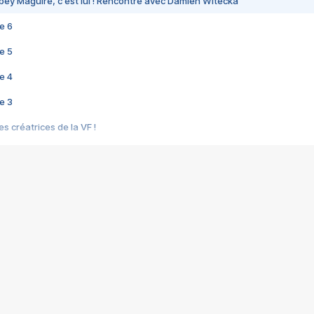
bey Maguire, c'est lui ! Rencontre avec Damien Witecka
e 6
e 5
e 4
e 3
s créatrices de la VF !
e 2
e 1
e Mektoub My Love arrive enfin ! Rencontre avec Shaïn Boumedine et Sal
i : après Toni en famille
elle réalise le bouleversant Dites lui que je l'aime
ais ! Rencontre autour de Vie privée de Rebecca Zlotowski
 de Marguerite, Grave... Rencontre avec Ella Rumpf