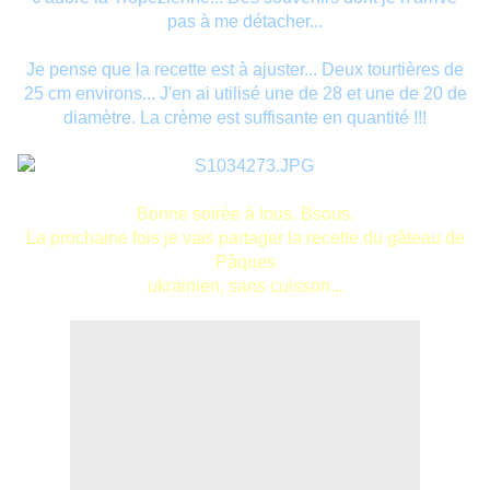
pas à me détacher...
Je pense que la recette est à ajuster... Deux tourtières de
25 cm environs... J'en ai utilisé une de 28 et une de 20 de
diamètre. La crème est suffisante en quantité !!!
Bonne soirée à tous. Bsous.
La prochaine fois je vais partager la recette du gâteau de
Pâques
ukrainien, sans cuisson...