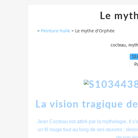
Le myt
>
Peinture huile
>
Le mythe d'Orphée
,
cocteau
myt
12.
Pa
La vision tragique d
Jean Cocteau est attiré par la mythologie. Il s
un fil rouge tout au long de ses œuvres : des
de son ép