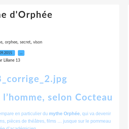
he d'Orphée
,
,
,
he
orphee
secret
vison
09.2015
…
r Liliane 13
e l’homme, selon Cocteau
’empare en particulier du
mythe Orphée
, qui va devenir
sins, pièces de théâtres, films … jusque sur le pommeau
ée d’académicien.