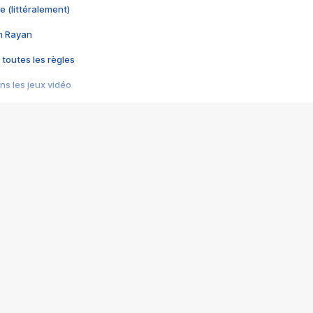
e (littéralement)
im Rayan
 toutes les règles
s les jeux vidéo
us choquant de Rockstar ? - Le scandale BULLY
e plus moche de Steam
du RÊVE tourne au CAUCHEMAR
pendant 8 heures
it… à tort
umiliés par un jeu vidéo
ire - Final Fantasy 8
ti un empire - Age of Empires
story DOFUS