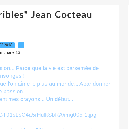
ribles" Jean Cocteau
02.2016
…
r Liliane 13
lusion... Parce que la vie est parsemée de
nsonges !
e que l'on aime le plus au monde... Abandonner
e passion.
ent mes crayons... Un début...