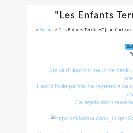
"Les Enfants Ter
>
Accueil
>
"Les Enfants Terribles" Jean Cocteau
25.
Pa
Qui vit d'illusions meurt de désil
me
Il est difficile parfois de reprendre c
un
J'ai repris laborieusem