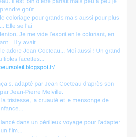
u. Il est loin d'être parfait mais peu à peu je
eprendre goût.
 de coloriage pour grands mais aussi pour plus
... Elle se l'ai
on. Je me vide l'esprit en le coloriant, en
nt... Il y avait
 ! Elle adore Jean Cocteau... Moi aussi ! Un grand
ltiples facettes...
coeursoleil.blogspot.fr/
rançais, adapté par Jean Cocteau d'après son
 par Jean-Pierre Melville.
e la tristesse, la cruauté et le mensonge de
enfance...
lancé dans un périlleux voyage pour l'adapter
un film...