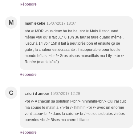
Répondre
M
mamiekeke
15/07/2017 18:07
<br /> MDR vous deux ha ha ha .<br /> Mais il est quand
même vrai qu' il fait 31° 0 18h 36 faut le faire quand même ,
jusqu' à 14 voir 15h il fait à peut près bon et ensuite ça se
gâte , la chaleur est écrasante . Insupportable pour tout le
monde hélas . <br /> Gros bisous marseillais ma Lily . <br />
Renée (mamiekéké).
Répondre
C
cricri d amour
15/07/2017 12:29
<br /> A chacun sa solution !<br /> hihihihihi<br /> Oui j'ai cuit
ma soupe le matin à 7h<br /> hihihihi<br /> avec un énorme
ventilateur<br /> dans la cuisine<br /> et toutes baies vitrées
ouvertes.<br /> Bises ma chère Liliane
Répondre