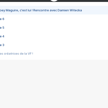
bey Maguire, c'est lui ! Rencontre avec Damien Witecka
e 6
e 5
e 4
e 3
s créatrices de la VF !
e 2
e 1
e Mektoub My Love arrive enfin ! Rencontre avec Shaïn Boumedine et Sal
i : après Toni en famille
elle réalise le bouleversant Dites lui que je l'aime
ais ! Rencontre autour de Vie privée de Rebecca Zlotowski