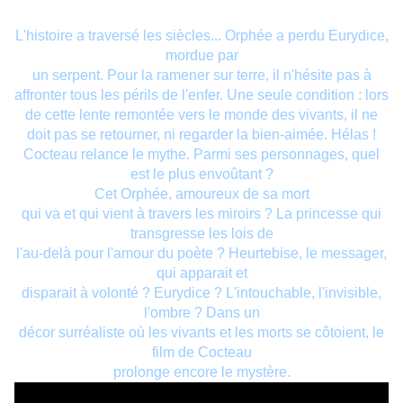
L'histoire a traversé les siècles... Orphée a perdu Eurydice,
mordue par
un serpent. Pour la ramener sur terre, il n'hésite pas à
affronter tous les périls de l'enfer. Une seule condition : lors
de cette lente remontée vers le monde des vivants, il ne
doit pas se retourner, ni regarder la bien-aimée. Hélas !
Cocteau relance le mythe. Parmi ses personnages, quel
est le plus envoûtant ?
Cet Orphée, amoureux de sa mort
qui va et qui vient à travers les miroirs ? La princesse qui
transgresse les lois de
l'au-delà pour l'amour du poète ? Heurtebise, le messager,
qui apparait et
disparait à volonté ? Eurydice ? L'intouchable, l'invisible,
l'ombre ? Dans un
décor surréaliste où les vivants et les morts se côtoient, le
film de Cocteau
prolonge encore le mystère.