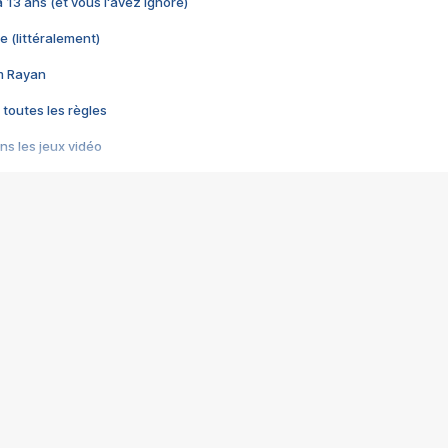
 a 13 ans (et vous l'avez ignoré)
e (littéralement)
im Rayan
 toutes les règles
s les jeux vidéo
us choquant de Rockstar ? - Le scandale BULLY
e plus moche de Steam
du RÊVE tourne au CAUCHEMAR
pendant 8 heures
it… à tort
umiliés par un jeu vidéo
ire - Final Fantasy 8
ti un empire - Age of Empires