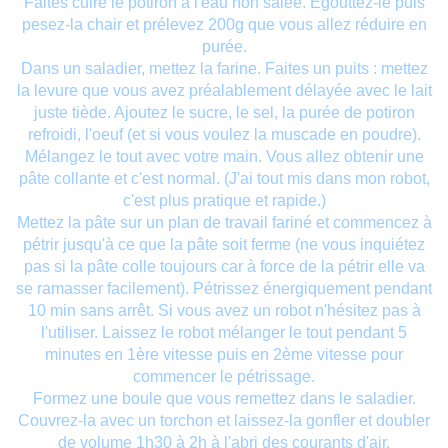
Faites cuire le potiron à l'eau non salée. Egouttez-le puis
pesez-la chair et prélevez 200g que vous allez réduire en
purée.
Dans un saladier, mettez la farine. Faites un puits : mettez
la levure que vous avez préalablement délayée avec le lait
juste tiède. Ajoutez le sucre, le sel, la purée de potiron
refroidi, l'oeuf (et si vous voulez la muscade en poudre).
Mélangez le tout avec votre main. Vous allez obtenir une
pâte collante et c'est normal. (J'ai tout mis dans mon robot,
c'est plus pratique et rapide.)
Mettez la pâte sur un plan de travail fariné et commencez à
pétrir jusqu'à ce que la pâte soit ferme (ne vous inquiétez
pas si la pâte colle toujours car à force de la pétrir elle va
se ramasser facilement). Pétrissez énergiquement pendant
10 min sans arrêt. Si vous avez un robot n'hésitez pas à
l'utiliser. Laissez le robot mélanger le tout pendant 5
minutes en 1ère vitesse puis en 2ème vitesse pour
commencer le pétrissage.
Formez une boule que vous remettez dans le saladier.
Couvrez-la avec un torchon et laissez-la gonfler et doubler
de volume 1h30 à 2h à l'abri des courants d'air.