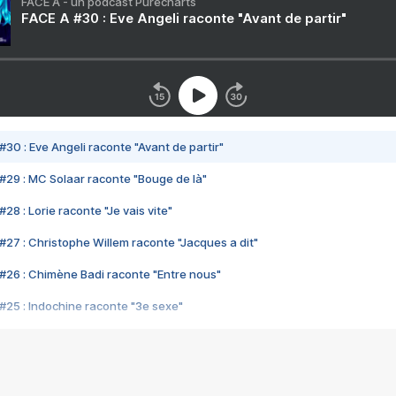
FACE A - un podcast Purecharts
FACE A #30 : Eve Angeli raconte "Avant de partir"
#30 : Eve Angeli raconte "Avant de partir"
#29 : MC Solaar raconte "Bouge de là"
28 : Lorie raconte "Je vais vite"
#27 : Christophe Willem raconte "Jacques a dit"
#26 : Chimène Badi raconte "Entre nous"
#25 : Indochine raconte "3e sexe"
#24 : Zaho raconte "C'est chelou"
#23 : Patrick Bruel raconte "Au café des délices"