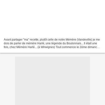
Avant partager "ma" recette, plutôt celle de notre Mémère (Vandeville) je me
dois de parler de mémère Harlé, une légende du Boulonnais... Il était une
fois, chez Mémère Harlé... (à Wirwignes) Tout commence le 2ème dimanche
du mois de mai 1919, c'est la...