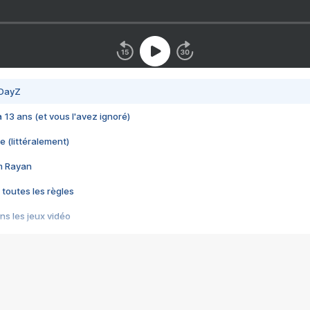
 DayZ
 a 13 ans (et vous l'avez ignoré)
e (littéralement)
im Rayan
 toutes les règles
s les jeux vidéo
us choquant de Rockstar ? - Le scandale BULLY
e plus moche de Steam
du RÊVE tourne au CAUCHEMAR