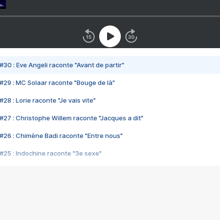
#30 : Eve Angeli raconte "Avant de partir"
#29 : MC Solaar raconte "Bouge de là"
28 : Lorie raconte "Je vais vite"
#27 : Christophe Willem raconte "Jacques a dit"
#26 : Chimène Badi raconte "Entre nous"
#25 : Indochine raconte "3e sexe"
#24 : Zaho raconte "C'est chelou"
#23 : Patrick Bruel raconte "Au café des délices"
#22 : Kyo raconte "Le chemin"