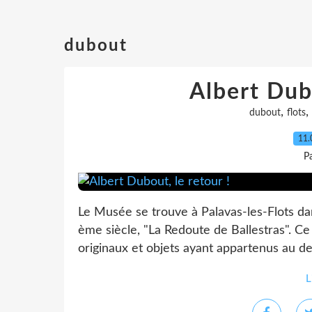
dubout
Albert Dubo
,
,
dubout
flots
11.
Pa
Le Musée se trouve à Palavas-les-Flots dans
ème siècle, "La Redoute de Ballestras". C
originaux et objets ayant appartenus au des
L