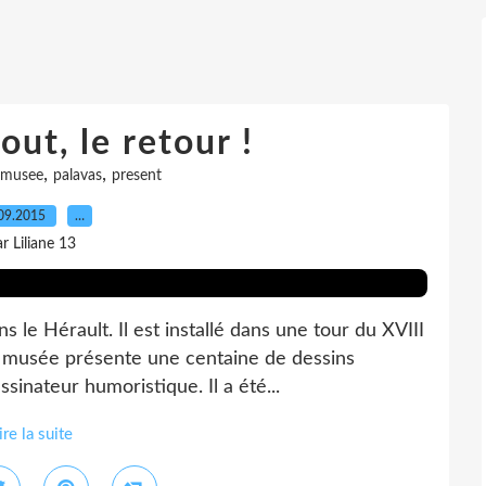
ut, le retour !
,
,
musee
palavas
present
09.2015
…
r Liliane 13
 le Hérault. Il est installé dans une tour du XVIII
e musée présente une centaine de dessins
sinateur humoristique. Il a été...
ire la suite