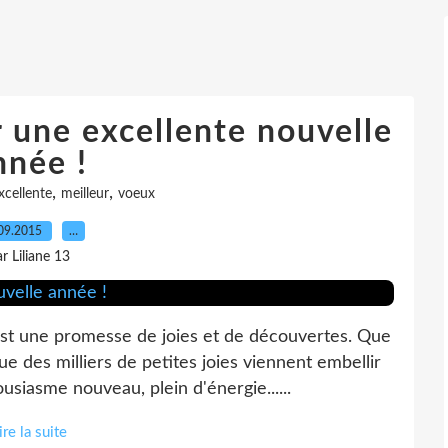
 une excellente nouvelle
nnée !
,
,
xcellente
meilleur
voeux
09.2015
…
r Liliane 13
st une promesse de joies et de découvertes. Que
e des milliers de petites joies viennent embellir
iasme nouveau, plein d'énergie......
ire la suite