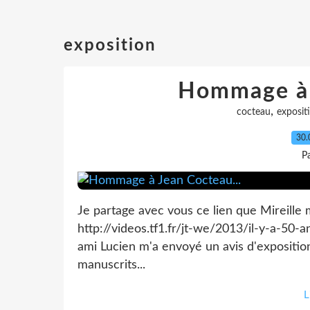
exposition
Hommage à 
,
cocteau
exposit
30.
Pa
Je partage avec vous ce lien que Mireille m
http://videos.tf1.fr/jt-we/2013/il-y-a-50
ami Lucien m'a envoyé un avis d'exposition
manuscrits...
L