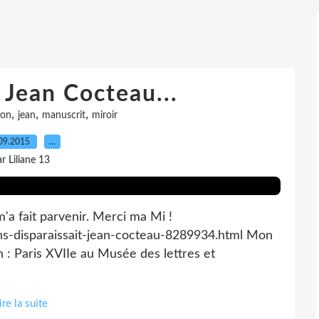
Jean Cocteau...
,
,
,
ion
jean
manuscrit
miroir
09.2015
…
r Liliane 13
'a fait parvenir. Merci ma Mi !
-ans-disparaissait-jean-cocteau-8289934.html Mon
 : Paris XVIIe au Musée des lettres et
ire la suite