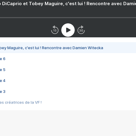
 DiCaprio et Tobey Maguire, c'est lui ! Rencontre avec Dam
bey Maguire, c'est lui ! Rencontre avec Damien Witecka
e 6
e 5
e 4
e 3
s créatrices de la VF !
e 2
e 1
e Mektoub My Love arrive enfin ! Rencontre avec Shaïn Boumedine et Sal