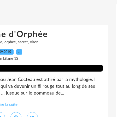
he d'Orphée
,
,
,
he
orphee
secret
vison
09.2015
…
r Liliane 13
au Jean Cocteau est attiré par la mythologie. Il
ui va devenir un fil rouge tout au long de ses
s … jusque sur le pommeau de...
ire la suite