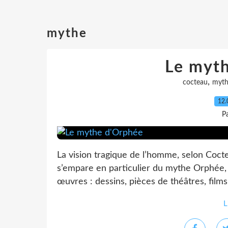
mythe
Le myt
,
cocteau
myt
12.
Pa
La vision tragique de l’homme, selon Cocte
s’empare en particulier du mythe Orphée, q
œuvres : dessins, pièces de théâtres, film
L